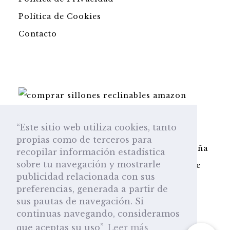
Política de Cookies
Contacto
Pago seguro en la plataforma Amazon.es
“Este sitio web utiliza cookies, tanto
Esta web participa en el programa de
propias como de terceros para
Amazon Afiliados y obtenemos una pequeña
recopilar información estadística
sobre tu navegación y mostrarle
comisión por cada venta sin que a usted le
publicidad relacionada con sus
repercuta en el precio.
preferencias, generada a partir de
sus pautas de navegación. Si
continuas navegando, consideramos
que aceptas su uso”
Leer más