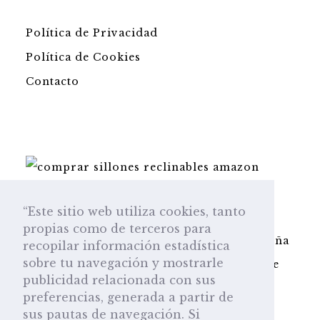
Política de Privacidad
Política de Cookies
Contacto
Pago seguro en la plataforma Amazon.es
“Este sitio web utiliza cookies, tanto
Esta web participa en el programa de
propias como de terceros para
Amazon Afiliados y obtenemos una pequeña
recopilar información estadística
sobre tu navegación y mostrarle
comisión por cada venta sin que a usted le
publicidad relacionada con sus
repercuta en el precio.
preferencias, generada a partir de
sus pautas de navegación. Si