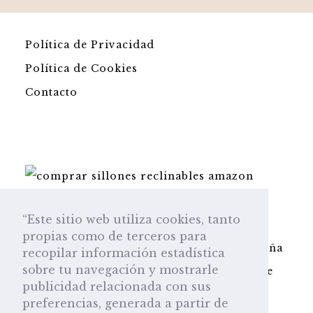
Política de Privacidad
Política de Cookies
Contacto
Pago seguro en la plataforma Amazon.es
“Este sitio web utiliza cookies, tanto
Esta web participa en el programa de
propias como de terceros para
Amazon Afiliados y obtenemos una pequeña
recopilar información estadística
sobre tu navegación y mostrarle
comisión por cada venta sin que a usted le
publicidad relacionada con sus
repercuta en el precio.
preferencias, generada a partir de