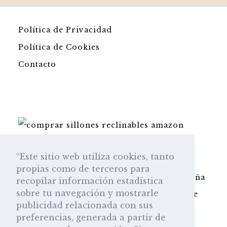
Política de Privacidad
Política de Cookies
Contacto
Pago seguro en la plataforma Amazon.es
“Este sitio web utiliza cookies, tanto
Esta web participa en el programa de
propias como de terceros para
Amazon Afiliados y obtenemos una pequeña
recopilar información estadística
sobre tu navegación y mostrarle
comisión por cada venta sin que a usted le
publicidad relacionada con sus
repercuta en el precio.
preferencias, generada a partir de