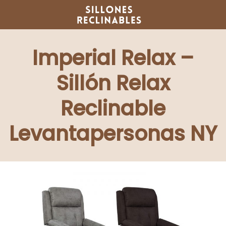
Saltar
al
contenido
Imperial Relax –
Sillón Relax
Reclinable
Levantapersonas NY